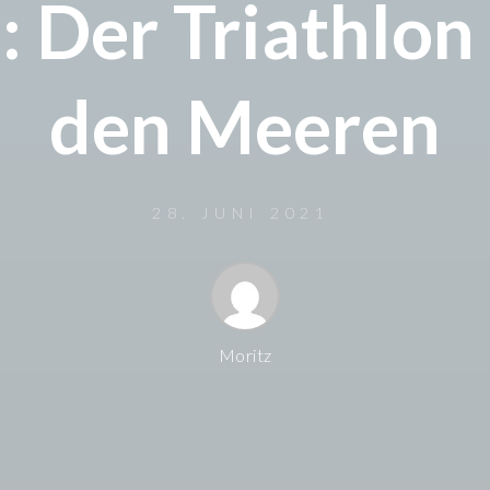
: Der Triathlon
den Meeren
28. JUNI 2021
Moritz