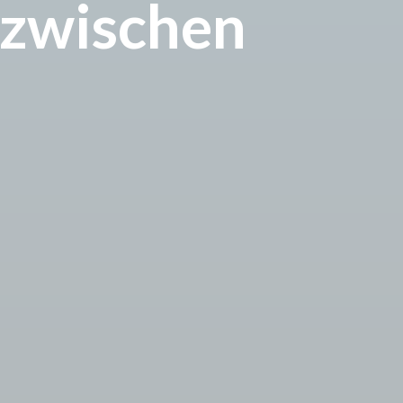
 zwischen